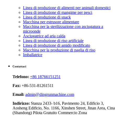
Linea di produzione di alimenti per animali domestici
Linea di produzione di mangime per pesci
Linea di produzione di snack
Macchina per estrusore alimentare
Macchina per la sterilizzazione con asciugatura a
microonde
Asciugatrice ad aria calda
Linea di produzione di riso artificiale
Linea di produzione di amido modificato
Macchina per la produzione di paglia di riso
Imballatrice
Contattaci
Telefono:
+86 18766151251
Fax:
+86-531-81261511
Email:
admin@dingrunmachine.com
Indirizzo:
Stanza 2433- b16, Pavimento 24, Edificio 3,
Aosheng Edificio, No. 1166, Xinshen Street, Jinan Area, Cina
(Shandong) Pilota Gratuito Commercio Zona