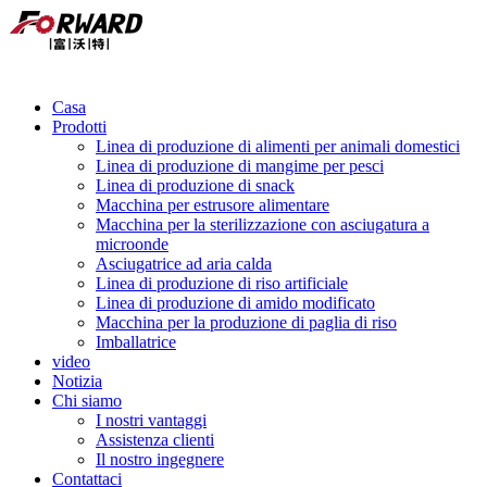
Casa
Prodotti
Linea di produzione di alimenti per animali domestici
Linea di produzione di mangime per pesci
Linea di produzione di snack
Macchina per estrusore alimentare
Macchina per la sterilizzazione con asciugatura a
microonde
Asciugatrice ad aria calda
Linea di produzione di riso artificiale
Linea di produzione di amido modificato
Macchina per la produzione di paglia di riso
Imballatrice
video
Notizia
Chi siamo
I nostri vantaggi
Assistenza clienti
Il nostro ingegnere
Contattaci