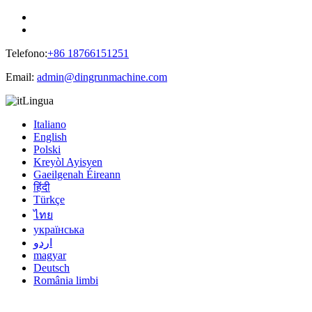
Telefono:
+86 18766151251
Email:
admin@dingrunmachine.com
Lingua
Italiano
English
Polski
Kreyòl Ayisyen
Gaeilgenah Éireann
हिंदी
Türkçe
ไทย
українська
اردو
magyar
Deutsch
România limbi