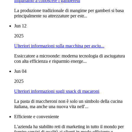
Impariamo a conoscere i gamberetti
La produzione tradizionale di mangime per gamberi si basa
principalmente su attrezzature per estr...
Jun 12
2025
Ulteriori informazioni sulla macchina per asciu...
Essiccatore a microonde: moderna tecnologia di asciugatura
con alta efficienza e risparmio energe...
Jun 04
2025
Ulteriori informazioni sugli snack di macaroni
La pasta di maccheroni non è solo un simbolo della cucina
italiana, ma anche una nuova vita nell'...
Efficiente e conveniente
L'azienda ha stabilito reti di marketing in tutto il mondo per
fornire servizi di qualità ai clienti in modo efficiente e